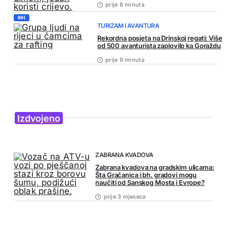
prije 8 minuta
BIH
TURIZAM I AVANTURA
Rekordna posjeta na Drinskoj regati: Više
od 500 avanturista zaplovilo ka Goraždu
prije 9 minuta
Izdvojeno
IZDVOJENO
ZABRANA KVADOVA
Zabrana kvadova na gradskim ulicama:
Šta Gračanica i bh. gradovi mogu
naučiti od Sanskog Mosta i Evrope?
prije 3 mjeseca