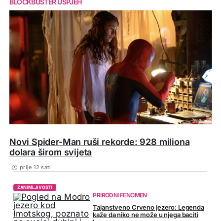
BLOCKBUSTER USPJEH
Novi Spider-Man ruši rekorde: 928 miliona
dolara širom svijeta
prije 12 sati
ZANIMLJIVOSTI
PRIRODNI FENOMEN
Tajanstveno Crveno jezero: Legenda
kaže da niko ne može u njega baciti