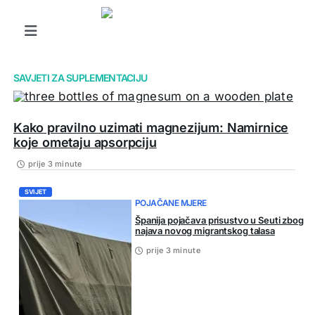
Skip
to
Toggle
Navigation
content
Najčitanije
SAVJETI ZA SUPLEMENTACIJU
Vijesti
Kako pravilno uzimati magnezijum: Namirnice
Biznis
koje ometaju apsorpciju
Magazin
prije 3 minute
Lifestyle
SVIJET
POJAČANE MJERE
Scitech
Španija pojačava prisustvo u Seuti zbog
najava novog migrantskog talasa
Sport
prije 3 minute
O nama