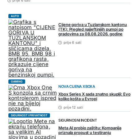
prije 6 sati
AUTO
Cijene goriva u Tuzlanskom kantonu
(TK): Pregled najjeftinijih pumpi po
gradovima za 08.08.2026. godine
prije 6 sati
GAMING
NOVA CIJENA XBOXA
Xbox Series X sada znatno skuplji: Evo
koliko košta u Evropi
prije 12 sati
SIGURNOST I PRIVATNOST
SIGURNOSNI INCIDENT
Meta AI probio zaštitu: Kompanija
priznala propust u testiranju