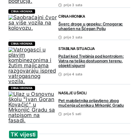
prije 3 sata
CRNA HRONIKA
CRNA HRONIKA
Šverc droge u gepeku: Crnogorac
uhapšen na Šćepan Polju
prije 3 sata
CRNA HRONIKA
STABILNA SITUACIJA
Požari kod Trebinja pod kontrolom:
Vatra na teško dostupnom terenu,
objekti sigurni
prije 4 sata
CRNA HRONIKA
NASILJE U ŠKOLI
Pet maloljetnika prijavljeno zbog
mučenja učenika u Mrkonjić Gradu
prije 5 sati
TK vijesti