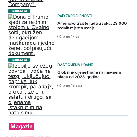
EKONOMIJA
PAD ZAPOSLENOSTI
Američko tržište rada u šoku: 23.000
radnih mjesta manje
prije 17 sati
EKONOMIJA
RAST CIJENA HRANE
Globalne cijene hrane na najvišem
nivou od 2023. godine
prije 19 sati
Magazin