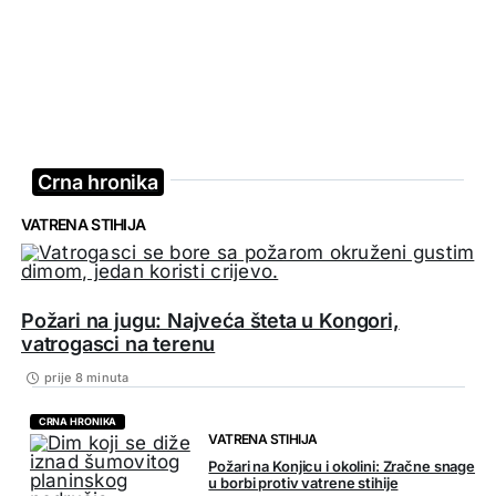
Crna hronika
VATRENA STIHIJA
Požari na jugu: Najveća šteta u Kongori,
vatrogasci na terenu
prije 8 minuta
CRNA HRONIKA
VATRENA STIHIJA
Požari na Konjicu i okolini: Zračne snage
u borbi protiv vatrene stihije