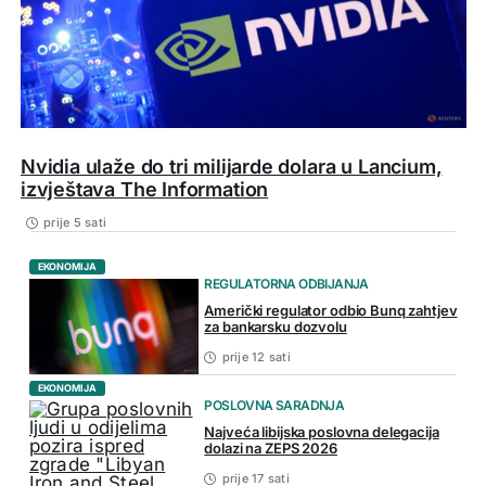
Nvidia ulaže do tri milijarde dolara u Lancium,
izvještava The Information
prije 5 sati
EKONOMIJA
REGULATORNA ODBIJANJA
Američki regulator odbio Bunq zahtjev
za bankarsku dozvolu
prije 12 sati
EKONOMIJA
POSLOVNA SARADNJA
Najveća libijska poslovna delegacija
dolazi na ZEPS 2026
prije 17 sati