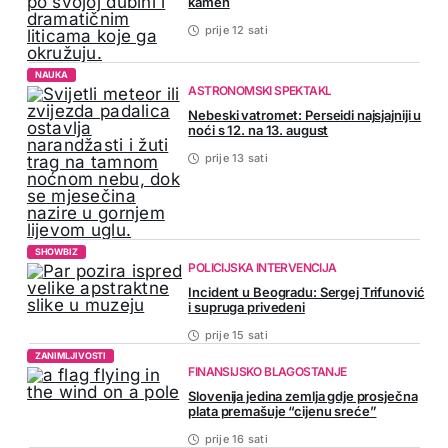
kamen
prije 12 sati
NAUKA
ASTRONOMSKI SPEKTAKL
Nebeski vatromet: Perseidi najsjajniji u
noći s 12. na 13. august
prije 13 sati
SHOWBIZ
POLICIJSKA INTERVENCIJA
Incident u Beogradu: Sergej Trifunović
i supruga privedeni
prije 15 sati
ZANIMLJIVOSTI
FINANSIJSKO BLAGOSTANJE
Slovenija jedina zemlja gdje prosječna
plata premašuje “cijenu sreće”
prije 16 sati