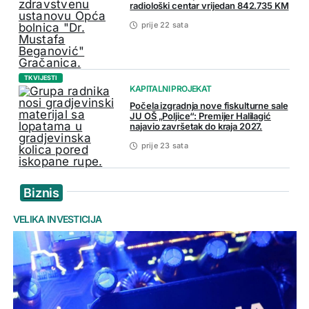
radiološki centar vrijedan 842.735 KM
prije 22 sata
TK VIJESTI
KAPITALNI PROJEKAT
Počela izgradnja nove fiskulturne sale
JU OŠ „Poljice“: Premijer Halilagić
najavio završetak do kraja 2027.
prije 23 sata
Biznis
VELIKA INVESTICIJA