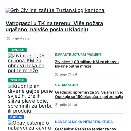
Vatrogasci u TK na terenu: Više požara
ugašeno, najviše posla u Kladnju
prije 4 sata
TK VIJESTI
INFRASTRUKTURNI PROJEKTI
Živinice: 1,09 miliona KM za obnovu
lokalne putne mreže
prije 21 sat
TK VIJESTI
SAJAM ŠLJIVE
Gradačac spreman za 53. Sajam šljive:
Očekuje se 150 izlagača iz pet zemalja
prije 21 sat
ČARŠIJA
NOVA BOLNIČKA INFRASTRUKTURA
Gračanica: Raspisan tender za novi