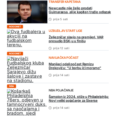
TRANSFER KAPETANA
Newcastle nije želio prodati
Guimaraesa, ali je kapiten tražio odlazak
prije 5 sati
NOGOMET
UZBUDLJIV START LIGE
Željezničar slavio na premijeri, VAR
presudio BSK-u u finišu
prije 12 sati
NOGOMET
NAVIJAČKA POČAST
Manijaci odali počast Ramizu
Drekoviću: “U borbu ići moramo”
prije 14 sati
NBA
NBA POJAČANJE
Šampion iz 2024. stiže u Philadelphiju:
Novi veliki pojačanje za Sixerse
prije 14 sati