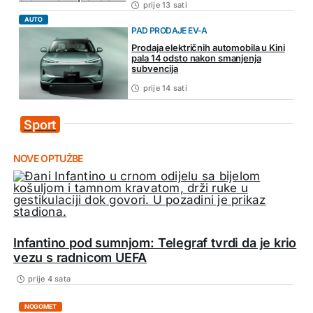
prije 13 sati
AUTO
PAD PRODAJE EV-A
Prodaja električnih automobila u Kini
pala 14 odsto nakon smanjenja
subvencija
prije 14 sati
Sport
NOVE OPTUŽBE
Infantino pod sumnjom: Telegraf tvrdi da je krio
vezu s radnicom UEFA
prije 4 sata
NOGOMET