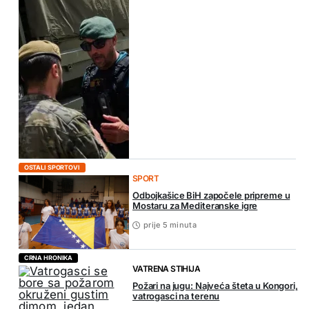
OSTALI SPORTOVI
SPORT
Odbojkašice BiH započele pripreme u
Mostaru za Mediteranske igre
prije 5 minuta
CRNA HRONIKA
VATRENA STIHIJA
Požari na jugu: Najveća šteta u Kongori,
vatrogasci na terenu