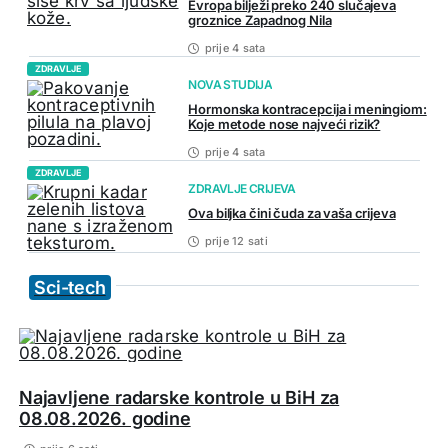
Evropa bilježi preko 240 slučajeva
groznice Zapadnog Nila
prije 4 sata
ZDRAVLJE
NOVA STUDIJA
Hormonska kontracepcija i meningiom:
Koje metode nose najveći rizik?
prije 4 sata
ZDRAVLJE
ZDRAVLJE CRIJEVA
Ova biljka čini čuda za vaša crijeva
prije 12 sati
Sci-tech
Najavljene radarske kontrole u BiH za
08.08.2026. godine